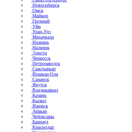
Новосибирск
Омск
Майкоп
Грозный
Уфа
Улан-Удэ
Махачкала
Назрань
Нальчик
Элиста
Черкесск
Петрозаводск
Сыктывкар
Йошкар-Ола
Саранск
Якутск
Владикавказ
Казань
Кызыл
Ижевск
Абакан
Чебоксары
Барнаул
Краснодар