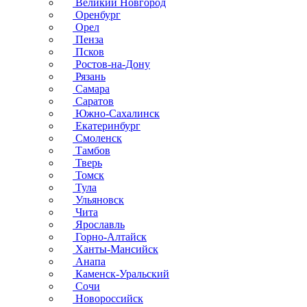
Великий Новгород
Оренбург
Орел
Пенза
Псков
Ростов-на-Дону
Рязань
Самара
Саратов
Южно-Сахалинск
Екатеринбург
Смоленск
Тамбов
Тверь
Томск
Тула
Ульяновск
Чита
Ярославль
Горно-Алтайск
Ханты-Мансийск
Анапа
Каменск-Уральский
Сочи
Новороссийск