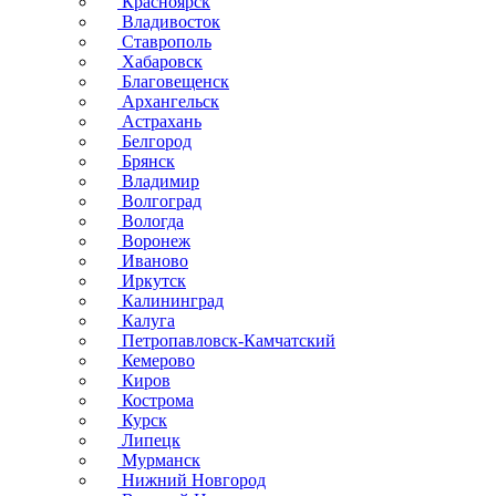
Красноярск
Владивосток
Ставрополь
Хабаровск
Благовещенск
Архангельск
Астрахань
Белгород
Брянск
Владимир
Волгоград
Вологда
Воронеж
Иваново
Иркутск
Калининград
Калуга
Петропавловск-Камчатский
Кемерово
Киров
Кострома
Курск
Липецк
Мурманск
Нижний Новгород