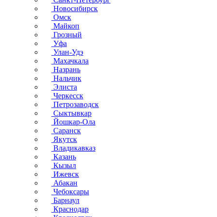
Новосибирск
Омск
Майкоп
Грозный
Уфа
Улан-Удэ
Махачкала
Назрань
Нальчик
Элиста
Черкесск
Петрозаводск
Сыктывкар
Йошкар-Ола
Саранск
Якутск
Владикавказ
Казань
Кызыл
Ижевск
Абакан
Чебоксары
Барнаул
Краснодар