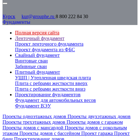
Курск
kur@grouphe.ru
8 800 222 84 30
Фундаменты
Полная версия сайта
Ленточный фундамент
Проект ленточного фундамента
Проект фундамента из ФБС
Свайный фундамент
Винтовые сваи
Забивные сваи
Плитный фундамент
УШП | Утепленная шведская плита
Плита с ребрами жесткости вверх
Плита с ребрами жесткости вниз
Проектирование фундаментов
Фундамент для автомобильных весов
Фундамент ВЭУ
Проекты одноэтажных домов
Проекты двухэтажных домов
Проекты трехэтажных домов
Проекты домов с гаражом
Проекты домов с мансардой
Проекты домов с цокольным
этажом
Проекты домов с бассейном
Проект гаража
Проект
бани
Проектирование домов