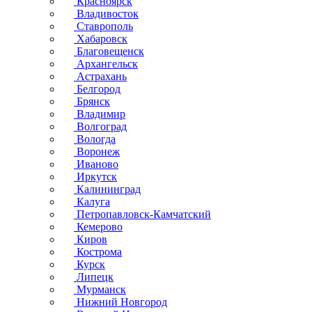
Красноярск
Владивосток
Ставрополь
Хабаровск
Благовещенск
Архангельск
Астрахань
Белгород
Брянск
Владимир
Волгоград
Вологда
Воронеж
Иваново
Иркутск
Калининград
Калуга
Петропавловск-Камчатский
Кемерово
Киров
Кострома
Курск
Липецк
Мурманск
Нижний Новгород