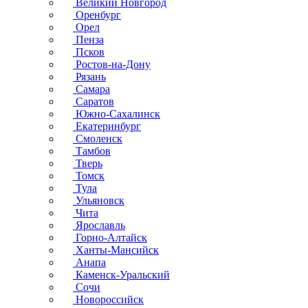
Великий Новгород
Оренбург
Орел
Пенза
Псков
Ростов-на-Дону
Рязань
Самара
Саратов
Южно-Сахалинск
Екатеринбург
Смоленск
Тамбов
Тверь
Томск
Тула
Ульяновск
Чита
Ярославль
Горно-Алтайск
Ханты-Мансийск
Анапа
Каменск-Уральский
Сочи
Новороссийск