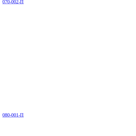
070-002-П
080-001-П