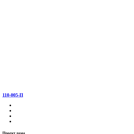
110-005-П
Проект дома