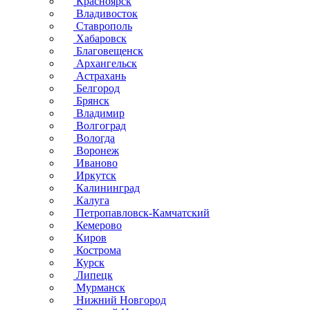
Красноярск
Владивосток
Ставрополь
Хабаровск
Благовещенск
Архангельск
Астрахань
Белгород
Брянск
Владимир
Волгоград
Вологда
Воронеж
Иваново
Иркутск
Калининград
Калуга
Петропавловск-Камчатский
Кемерово
Киров
Кострома
Курск
Липецк
Мурманск
Нижний Новгород