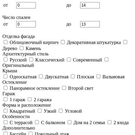
от
до
Число спален
от
до
Отделка фасада
Облицовочный кирпич
Декоративная штукатурка
Дерево
Камень
Архитектурный стиль
Русский
Классический
Современный
Оригинальный
Крыша
Односкатная
Двускатная
Плоская
Вальмовая
Остекление
Панорамное остекление
Второй свет
Гараж
1 гараж
2 гаража
Форма и расположение
Квадратный
Узкий
Угловой
Особенности
С террасой
С балконом
Дом на 2 семьи
2 входа
Дополнительно
Бассейн
Цокольный этаж