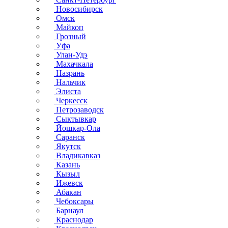
Новосибирск
Омск
Майкоп
Грозный
Уфа
Улан-Удэ
Махачкала
Назрань
Нальчик
Элиста
Черкесск
Петрозаводск
Сыктывкар
Йошкар-Ола
Саранск
Якутск
Владикавказ
Казань
Кызыл
Ижевск
Абакан
Чебоксары
Барнаул
Краснодар