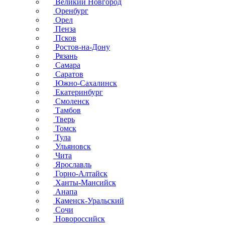
Великий Новгород
Оренбург
Орел
Пенза
Псков
Ростов-на-Дону
Рязань
Самара
Саратов
Южно-Сахалинск
Екатеринбург
Смоленск
Тамбов
Тверь
Томск
Тула
Ульяновск
Чита
Ярославль
Горно-Алтайск
Ханты-Мансийск
Анапа
Каменск-Уральский
Сочи
Новороссийск