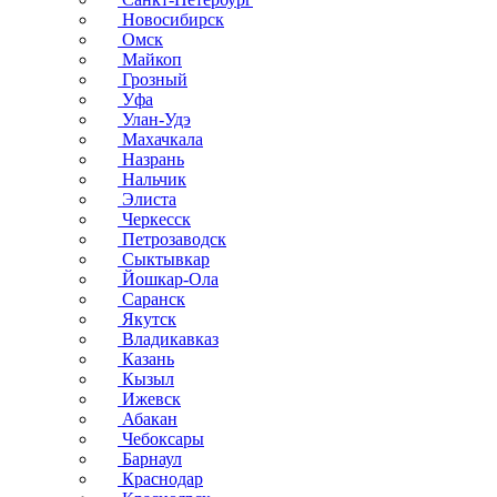
Новосибирск
Омск
Майкоп
Грозный
Уфа
Улан-Удэ
Махачкала
Назрань
Нальчик
Элиста
Черкесск
Петрозаводск
Сыктывкар
Йошкар-Ола
Саранск
Якутск
Владикавказ
Казань
Кызыл
Ижевск
Абакан
Чебоксары
Барнаул
Краснодар