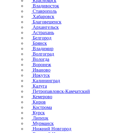
Красноярск
Владивосток
Ставрополь
Хабаровск
Благовещенск
Архангельск
Астрахань
Белгород
Брянск
Владимир
Волгоград
Вологда
Воронеж
Иваново
Иркутск
Калининград
Калуга
Петропавловск-Камчатский
Кемерово
Киров
Кострома
Курск
Липецк
Мурманск
Нижний Новгород