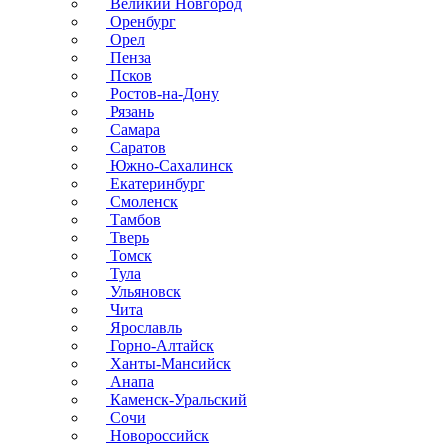
Великий Новгород
Оренбург
Орел
Пенза
Псков
Ростов-на-Дону
Рязань
Самара
Саратов
Южно-Сахалинск
Екатеринбург
Смоленск
Тамбов
Тверь
Томск
Тула
Ульяновск
Чита
Ярославль
Горно-Алтайск
Ханты-Мансийск
Анапа
Каменск-Уральский
Сочи
Новороссийск