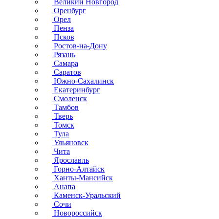
Великий Новгород
Оренбург
Орел
Пенза
Псков
Ростов-на-Дону
Рязань
Самара
Саратов
Южно-Сахалинск
Екатеринбург
Смоленск
Тамбов
Тверь
Томск
Тула
Ульяновск
Чита
Ярославль
Горно-Алтайск
Ханты-Мансийск
Анапа
Каменск-Уральский
Сочи
Новороссийск