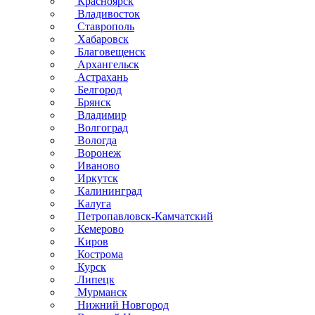
Красноярск
Владивосток
Ставрополь
Хабаровск
Благовещенск
Архангельск
Астрахань
Белгород
Брянск
Владимир
Волгоград
Вологда
Воронеж
Иваново
Иркутск
Калининград
Калуга
Петропавловск-Камчатский
Кемерово
Киров
Кострома
Курск
Липецк
Мурманск
Нижний Новгород