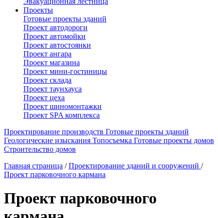
Эвакуационная лестница
Проекты
Готовые проекты зданий
Проект автодороги
Проект автомойки
Проект автостоянки
Проект ангара
Проект магазина
Проект мини-гостиницы
Проект склада
Проект таунхауса
Проект цеха
Проект шиномонтажки
Проект SPA комплекса
Проектирование производств
Готовые проекты зданий
Геологические изыскания
Топосъемка
Готовые проекты домов
Строительство домов
Главная страница
/
Проектирование зданий и сооружений
/
Проект парковочного кармана
Проект парковочного
кармана