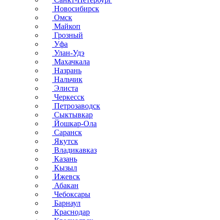
Новосибирск
Омск
Майкоп
Грозный
Уфа
Улан-Удэ
Махачкала
Назрань
Нальчик
Элиста
Черкесск
Петрозаводск
Сыктывкар
Йошкар-Ола
Саранск
Якутск
Владикавказ
Казань
Кызыл
Ижевск
Абакан
Чебоксары
Барнаул
Краснодар