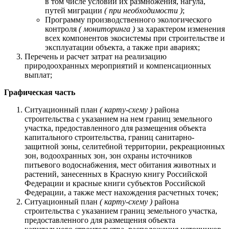
в том числе условий их размножения, нагула,
путей миграции
( при необходимости )
;
Программу производственного экологического
контроля
( мониторинга )
за характером изменения
всех компонентов экосистемы при строительстве и
эксплуатации объекта, а также при авариях;
Перечень и расчет затрат на реализацию
природоохранных мероприятий и компенсационных
выплат;
Графическая часть
Ситуационный план
( карту-схему )
района
строительства с указанием на нем границ земельного
участка, предоставленного для размещения объекта
капитального строительства, границ санитарно-
защитной зоны, селитебной территории, рекреационных
зон, водоохранных зон, зон охраны источников
питьевого водоснабжения, мест обитания животных и
растений, занесенных в Красную книгу Российской
Федерации и красные книги субъектов Российской
Федерации, а также мест нахождения расчетных точек;
Ситуационный план
( карту-схему )
района
строительства с указанием границ земельного участка,
предоставленного для размещения объекта