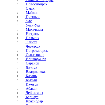
Новосибирск
Омск
Майкоп
Грозный
Уфа
Улан-Удэ
Махачкала
Назрань
Нальчик
Элиста
Черкесск
Петрозаводск
Сыктывкар
Йошкар-Ола
Саранск
Якутск
Владикавказ
Казань
Кызыл
Ижевск
Абакан
Чебоксары
Барнаул
Краснодар