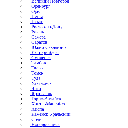
Великий Новгород
Оренбург
Орел
Пенза
Псков
Ростов-на-Дону
Рязань
Самара
Саратов
Южно-Сахалинск
Екатеринбург
Смоленск
Тамбов
Тверь
Томск
Тула
Ульяновск
Чита
Ярославль
Горно-Алтайск
Ханты-Мансийск
Анапа
Каменск-Уральский
Сочи
Новороссийск