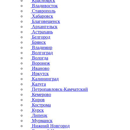
Красноярск
Владивосток
Ставрополь
Хабаровск
Благовещенск
Архангельск
Астрахань
Белгород
Брянск
Владимир
Волгоград
Вологда
Воронеж
Иваново
Иркутск
Калининград
Калуга
Петропавловск-Камчатский
Кемерово
Киров
Кострома
Курск
Липецк
Мурманск
Нижний Новгород