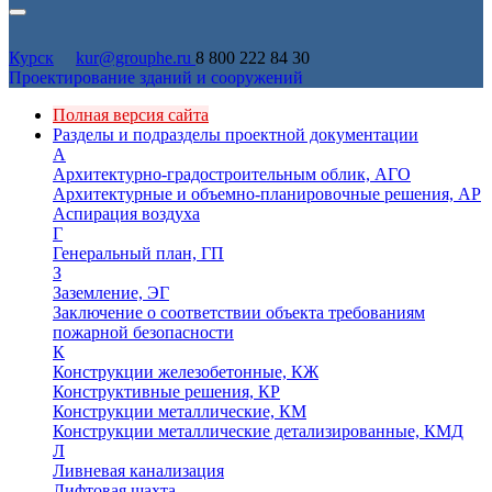
Курск
kur@grouphe.ru
8 800 222 84 30
Проектирование зданий и сооружений
Полная версия сайта
Разделы и подразделы проектной документации
А
Архитектурно-градостроительным облик, АГО
Архитектурные и объемно-планировочные решения, АР
Аспирация воздуха
Г
Генеральный план, ГП
З
Заземление, ЭГ
Заключение о соответствии объекта требованиям
пожарной безопасности
К
Конструкции железобетонные, КЖ
Конструктивные решения, КР
Конструкции металлические, КМ
Конструкции металлические детализированные, КМД
Л
Ливневая канализация
Лифтовая шахта